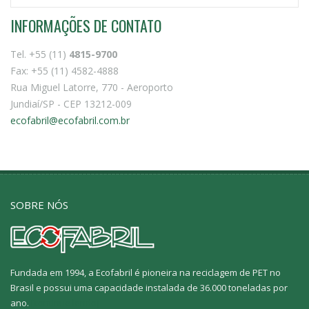
INFORMAÇÕES DE CONTATO
Tel. +55 (11)
4815-9700
Fax: +55 (11) 4582-4888
Rua Miguel Latorre, 770 - Aeroporto
Jundiaí/SP - CEP 13212-009
ecofabril@ecofabril.com.br
SOBRE NÓS
Fundada em 1994, a Ecofabril é pioneira na reciclagem de PET no
Brasil e possui uma capacidade instalada de 36.000 toneladas por
ano.
[continue lendo]