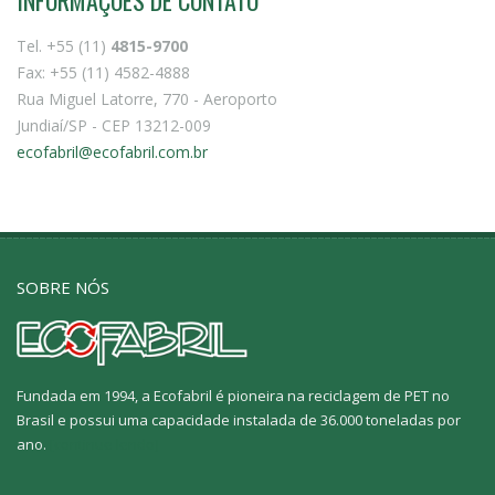
Tel. +55 (11)
4815-9700
Fax: +55 (11) 4582-4888
Rua Miguel Latorre, 770 - Aeroporto
Jundiaí/SP - CEP 13212-009
ecofabril@ecofabril.com.br
SOBRE NÓS
Fundada em 1994, a Ecofabril é pioneira na reciclagem de PET no
Brasil e possui uma capacidade instalada de 36.000 toneladas por
ano.
[continue lendo]